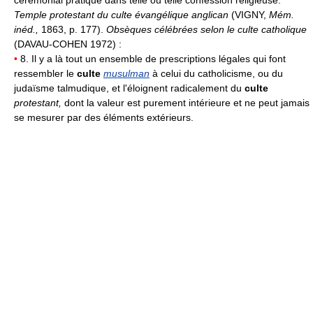
cérémonial pratiqué dans telle ou telle confession religieuse.
Temple protestant du culte évangélique anglican
(VIGNY,
Mém.
inéd.,
1863, p. 177).
Obsèques célébrées selon le culte catholique
(DAVAU-COHEN 1972) :
•
8. Il y a là tout un ensemble de prescriptions légales qui font
ressembler le
culte
musulman
à celui du catholicisme, ou du
judaïsme talmudique, et l'éloignent radicalement du
culte
protestant,
dont la valeur est purement intérieure et ne peut jamais
se mesurer par des éléments extérieurs.