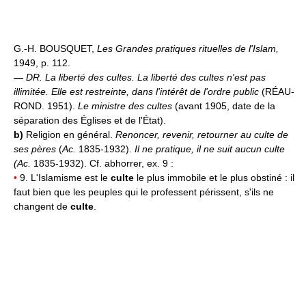
G.-H. BOUSQUET,
Les Grandes pratiques rituelles de l'Islam,
1949, p. 112.
—
DR.
La liberté des cultes.
La liberté des cultes n'est pas
illimitée. Elle est restreinte, dans l'intérêt de l'ordre public
(RÉAU-
ROND. 1951).
Le ministre des cultes
(avant 1905, date de la
séparation des Églises et de l'État).
b)
Religion en général.
Renoncer, revenir, retourner au culte de
ses pères
(
Ac.
1835-1932).
Il ne pratique, il ne suit aucun culte
(
Ac.
1835-1932). Cf. abhorrer, ex. 9 :
•
9. L'Islamisme est le
culte
le plus immobile et le plus obstiné : il
faut bien que les peuples qui le professent périssent, s'ils ne
changent de
culte
.