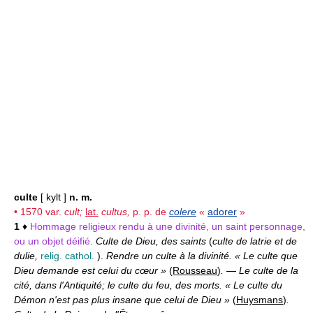
culte
[ kylt ]
n. m.
• 1570 var.
cult;
lat.
cultus,
p. p. de
colere
«
adorer
»
1
♦
Hommage religieux rendu à une divinité, un saint personnage,
ou un objet déifié.
Culte de Dieu, des saints
(
culte de latrie et de
dulie,
relig. cathol.
).
Rendre un culte à la divinité. « Le culte que
Dieu demande est celui du cœur »
(
Rousseau
)
.
—
Le culte de la
cité, dans l'Antiquité; le culte du feu, des morts. « Le culte du
Démon n'est pas plus insane que celui de Dieu »
(
Huysmans
)
.