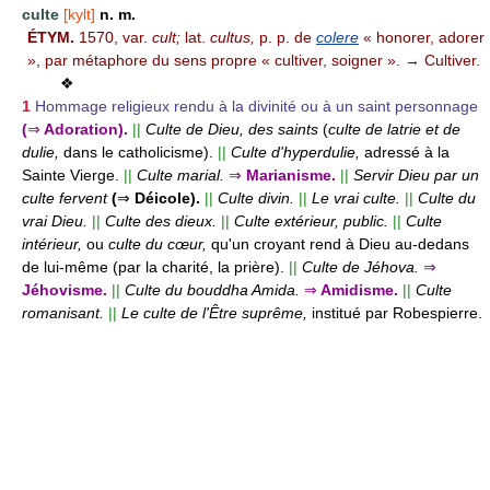
culte
[kylt]
n. m.
ÉTYM.
1570, var.
cult;
lat.
cultus,
p. p. de
colere
« honorer, adorer
», par métaphore du sens propre « cultiver, soigner ». → Cultiver.
❖
1
Hommage religieux rendu à la divinité ou à un saint personnage
(
⇒
Adoration).
||
Culte de Dieu, des saints
(
culte de latrie et de
dulie,
dans le catholicisme).
||
Culte d'hyperdulie,
adressé à la
Sainte Vierge.
||
Culte marial.
⇒
Marianisme.
||
Servir Dieu par un
culte fervent
(
⇒
Déicole).
||
Culte divin.
||
Le vrai culte.
||
Culte du
vrai Dieu.
||
Culte des dieux.
||
Culte extérieur, public.
||
Culte
intérieur,
ou
culte du cœur,
qu'un croyant rend à Dieu au-dedans
de lui-même (par la charité, la prière).
||
Culte de Jéhova.
⇒
Jéhovisme.
||
Culte du bouddha Amida.
⇒
Amidisme.
||
Culte
romanisant.
||
Le culte de l'Être suprême,
institué par Robespierre.