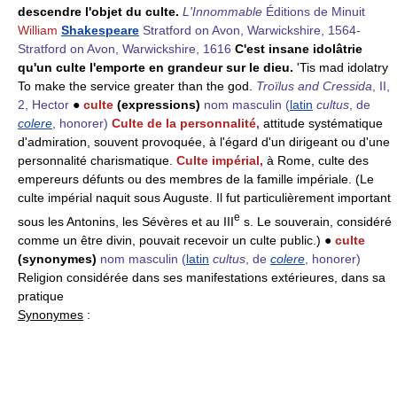
descendre l'objet du culte.
L'Innommable
Éditions de Minuit
William
Shakespeare
Stratford on Avon, Warwickshire, 1564-
Stratford on Avon, Warwickshire, 1616
C'est insane idolâtrie
qu'un culte l'emporte en grandeur sur le dieu.
'Tis mad idolatry
To make the service greater than the god.
Troïlus and Cressida
, II,
2, Hector
●
culte
(expressions)
nom masculin
(
latin
cultus
, de
colere
, honorer)
Culte de la personnalité,
attitude systématique
d'admiration, souvent provoquée, à l'égard d'un dirigeant ou d'une
personnalité charismatique.
Culte impérial,
à Rome, culte des
empereurs défunts ou des membres de la famille impériale. (Le
culte impérial naquit sous Auguste. Il fut particulièrement important
e
sous les Antonins, les Sévères et au III
s. Le souverain, considéré
comme un être divin, pouvait recevoir un culte public.) ●
culte
(synonymes)
nom masculin
(
latin
cultus
, de
colere
, honorer)
Religion considérée dans ses manifestations extérieures, dans sa
pratique
Synonymes
: