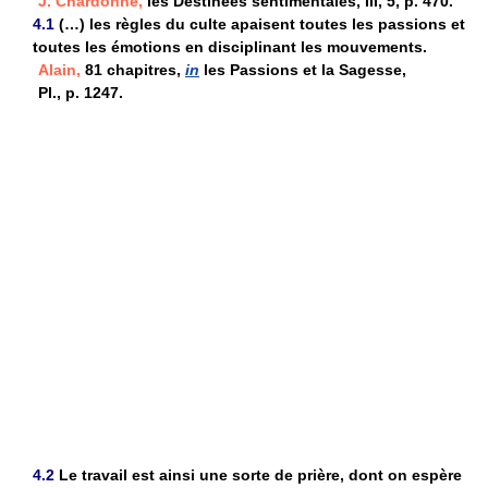
J. Chardonne,
les Destinées sentimentales, III, 5, p. 470.
4.1
(…) les règles du culte apaisent toutes les passions et
toutes les émotions en disciplinant les mouvements.
Alain,
81 chapitres,
in
les Passions et la Sagesse,
Pl., p. 1247.
4.2
Le travail est ainsi une sorte de prière, dont on espère