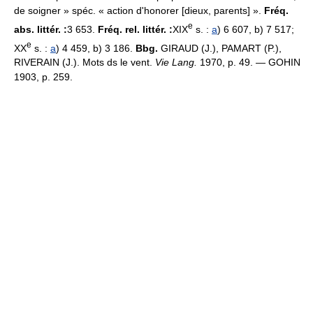
de soigner » spéc. « action d'honorer [dieux, parents] ».
Fréq.
e
abs. littér. :
3 653.
Fréq. rel. littér. :
XIX
s. :
a
) 6 607, b) 7 517;
e
XX
s. :
a
) 4 459, b) 3 186.
Bbg.
GIRAUD (J.), PAMART (P.),
RIVERAIN (J.). Mots ds le vent.
Vie Lang.
1970, p. 49. — GOHIN
1903, p. 259.