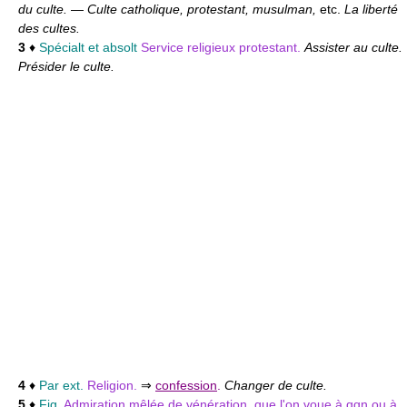
du culte.
—
Culte catholique, protestant, musulman,
etc.
La liberté
des cultes.
3
♦
Spécialt et absolt
Service religieux protestant.
Assister au culte.
Présider le culte.
4
♦
Par ext.
Religion.
⇒
confession
.
Changer de culte.
5
♦
Fig.
Admiration mêlée de vénération, que l'on voue à qqn ou à