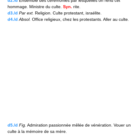
d2./d
Ensemble des cérémonies par lesquelles on rend cet
hommage. Ministre du culte.
Syn.
rite.
d3./d
Par ext.
Religion. Culte protestant, israélite.
d4./d
Absol.
Office religieux, chez les protestants. Aller au culte.
d5./d
Fig.
Admiration passionnée mêlée de vénération. Vouer un
culte à la mémoire de sa mère.