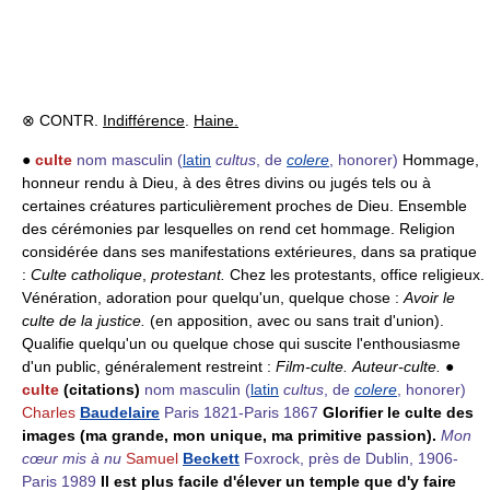
⊗ CONTR.
Indifférence
.
Haine.
●
culte
nom masculin
(
latin
cultus
, de
colere
, honorer)
Hommage,
honneur rendu à Dieu, à des êtres divins ou jugés tels ou à
certaines créatures particulièrement proches de Dieu. Ensemble
des cérémonies par lesquelles on rend cet hommage. Religion
considérée dans ses manifestations extérieures, dans sa pratique
:
Culte catholique
,
protestant.
Chez les protestants, office religieux.
Vénération, adoration pour quelqu'un, quelque chose :
Avoir le
culte de la justice.
(en apposition, avec ou sans trait d'union).
Qualifie quelqu'un ou quelque chose qui suscite l'enthousiasme
d'un public, généralement restreint :
Film-culte.
Auteur-culte.
●
culte
(citations)
nom masculin
(
latin
cultus
, de
colere
, honorer)
Charles
Baudelaire
Paris 1821-Paris 1867
Glorifier le culte des
images (ma grande, mon unique, ma primitive passion).
Mon
cœur mis à nu
Samuel
Beckett
Foxrock, près de Dublin, 1906-
Paris 1989
Il est plus facile d'élever un temple que d'y faire