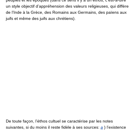
peuples et les époques (dans ce sens il y a un éthos, c’est-à-dire
un style objectif d’appréhension des valeurs religieuses, qui diffère
de l’Inde à la Grèce, des Romains aux Germains, des païens aux
juifs et même des juifs aux chrétiens).
De toute façon, l’éthos cultuel se caractérise par les notes
suivantes, si du moins il reste fidèle à ses sources:
a
) l’existence