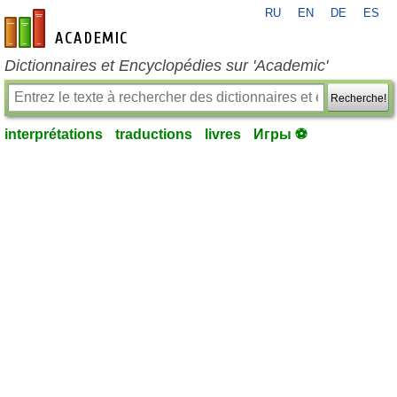
RU
EN
DE
ES
fr-academic.com
Dictionnaires et Encyclopédies sur 'Academic'
Recherche!
interprétations
traductions
livres
Игры ⚽