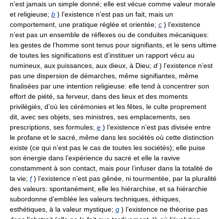
n’est jamais un simple donné; elle est vécue comme valeur morale
et religieuse;
b
) l’existence n’est pas un fait, mais un
comportement, une pratique réglée et orientée;
c
) l’existence
n’est pas un ensemble de réflexes ou de conduites mécaniques:
les gestes de l’homme sont tenus pour signifiants, et le sens ultime
de toutes les significations est d’instituer un rapport vécu au
numineux, aux puissances, aux dieux, à Dieu;
d
) l’existence n’est
pas une dispersion de démarches, même signifiantes, même
finalisées par une intention religieuse: elle tend à concentrer son
effort de piété, sa ferveur, dans des lieux et des moments
privilégiés, d’où les cérémonies et les fêtes, le culte proprement
dit, avec ses objets, ses ministres, ses emplacements, ses
prescriptions, ses formules;
e
) l’existence n’est pas divisée entre
le profane et le sacré, même dans les sociétés où cette distinction
existe (ce qui n’est pas le cas de toutes les sociétés); elle puise
son énergie dans l’expérience du sacré et elle la ravive
constamment à son contact, mais pour l’infuser dans la totalité de
la vie;
f
) l’existence n’est pas gênée, ni tourmentée, par la pluralité
des valeurs: spontanément, elle les hiérarchise, et sa hiérarchie
subordonne d’emblée les valeurs techniques, éthiques,
esthétiques, à la valeur mystique;
g
) l’existence ne théorise pas