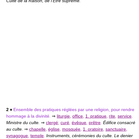
Culte de la Raison, de l'Être suprême.
2
♦
Ensemble des pratiques réglées par une religion, pour rendre
hommage à la divinité.
⇒
liturgie
,
office
,
1. pratique
,
rite
,
service
.
Ministre du culte.
⇒
clergé
;
curé
,
évêque
,
prêtre
.
Édifice consacré
au culte.
⇒
chapelle
,
église
,
mosquée
,
1. oratoire
,
sanctuaire
,
synagogue
,
temple
.
Instruments, cérémonies du culte. Le denier