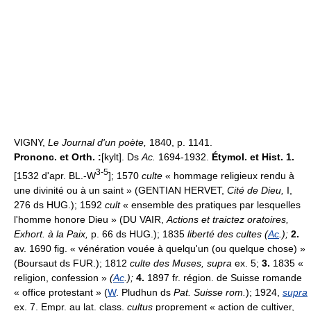
VIGNY,
Le Journal d'un poète,
1840, p. 1141.
Prononc. et Orth. :
[kylt]. Ds
Ac.
1694-1932.
Étymol. et Hist. 1.
3-5
[1532 d'apr. BL.-W
]; 1570
culte
« hommage religieux rendu à
une divinité ou à un saint » (GENTIAN HERVET,
Cité de Dieu,
I,
276 ds HUG.); 1592
cult
« ensemble des pratiques par lesquelles
l'homme honore Dieu » (DU VAIR,
Actions et traictez oratoires,
Exhort. à la Paix,
p. 66 ds HUG.); 1835
liberté des cultes (
Ac
.);
2.
av. 1690 fig. « vénération vouée à quelqu'un (ou quelque chose) »
(Boursaut ds FUR.); 1812
culte des Muses, supra
ex. 5;
3.
1835 «
religion, confession »
(
Ac
.);
4.
1897 fr. région. de Suisse romande
« office protestant » (
W
. Pludhun ds
Pat. Suisse rom.
); 1924,
supra
ex. 7. Empr. au lat. class.
cultus
proprement « action de cultiver,