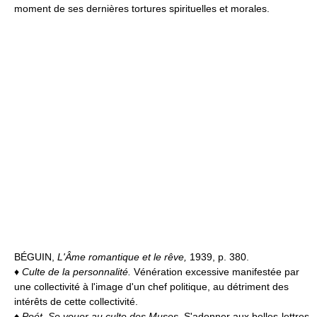
moment de ses dernières tortures spirituelles et morales.
BÉGUIN,
L'Âme romantique et le rêve,
1939, p. 380.
♦
Culte de la personnalité.
Vénération excessive manifestée par
une collectivité à l'image d'un chef politique, au détriment des
intérêts de cette collectivité.
♦
Poét.
Se vouer au culte des Muses.
S'adonner aux belles-lettres,