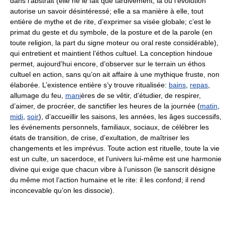
dans l’abstrait (elle ne le fait que tardivement, là où l’évolution
autorise un savoir désintéressé; elle a sa manière à elle, tout
entière de mythe et de rite, d’exprimer sa visée globale; c’est le
primat du geste et du symbole, de la posture et de la parole (en
toute religion, la part du signe moteur ou oral reste considérable),
qui entretient et maintient l’éthos cultuel. La conception hindoue
permet, aujourd’hui encore, d’observer sur le terrain un éthos
cultuel en action, sans qu’on ait affaire à une mythique fruste, non
élaborée. L’existence entière s’y trouve ritualisée:
bains
,
repas
,
allumage du feu,
mani
ères de se vêtir, d’étudier, de respirer,
d’aimer, de procréer, de sanctifier les heures de la journée (
matin
,
midi
,
soir
), d’accueillir les saisons, les années, les âges successifs,
les événements personnels, familiaux, sociaux, de célébrer les
états de transition, de crise, d’exultation, de maîtriser les
changements et les imprévus. Toute action est rituelle, toute la vie
est un culte, un sacerdoce, et l’univers lui-même est une harmonie
divine qui exige que chacun vibre à l’unisson (le sanscrit désigne
du même mot l’action humaine et le rite: il les confond; il rend
inconcevable qu’on les dissocie).